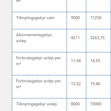
m²
Tilknytingsgebyr vatn
9000
11250
Abonnementsgebyr
4211
5263,75
avløp
Forbruksgebyr avløp per
11,94
14,93
m³
Forbruksgebyr avløp per
15,52
19,40
m²
Tilknytingsgebyr avløp
8000
10000