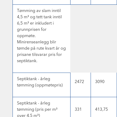
Tømming av slam inntil
4,5 m³ og tett tank inntil
6,5 m³ er inkludert i
grunnprisen for
oppmøte.
Minirenseanlegg blir
tømde på rute kvart år og
prisane tilsvarar pris for
septiktank.
Septiktank - årleg
2472
3090
tømming (oppmøtepris)
Septiktank - årleg
tømming (pris per m³
331
413,75
over 4,5 m³)