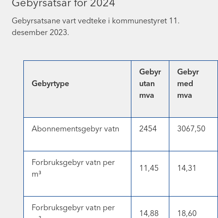
Gebyrsatsar for 2024
Gebyrsatsane vart vedteke i kommunestyret 11.
desember 2023.
Gebyr
Gebyr
Gebyrtype
utan
med
mva
mva
Abonnementsgebyr vatn
2454
3067,50
Forbruksgebyr vatn per
11,45
14,31
m³
Forbruksgebyr vatn per
14,88
18,60