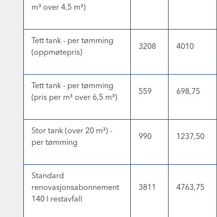
m³ over 4,5 m³)
Tett tank - per tømming
3208
4010
(oppmøtepris)
Tett tank - per tømming
559
698,75
(pris per m³ over 6,5 m³)
Stor tank (over 20 m³) -
990
1237,50
per tømming
Standard
renovasjonsabonnement
3811
4763,75
140 l restavfall