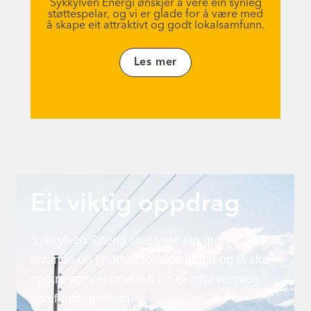
Sykkylven Energi ønskjer å vere ein synleg
støttespelar, og vi er glade for å være med
å skape eit attraktivt og godt lokalsamfunn.
Les mer
Eit viktig oppdrag
Sykkylven Energi skal vere ein grunnmur i eit
levande og kraftfullt lokalsamfunn og vi skal
opptre som ei drivkraft for ei miljøvennleg
samfunnsutvikling.